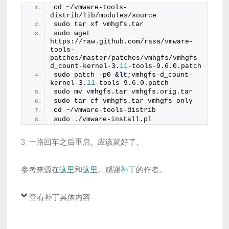
cd ~/vmware-tools-
distrib/lib/modules/source
sudo tar xf vmhgfs.tar
sudo wget 
https://raw.github.com/rasa/vmware-
tools-
patches/master/patches/vmhgfs/vmhgfs-
d_count-kernel-3.
11
-tools-9.6.0.patch
sudo patch -p0 &
lt
;vmhgfs-d_count-
kernel-3.
11
-tools-9.6.0.patch
sudo mv vmhgfs.tar vmhgfs.orig.tar
sudo tar cf vmhgfs.tar vmhgfs-only
cd ~/vmware-tools-distrib
sudo ./vmware-install.pl
3. 一路回车之后重启。应该就好了。
参考来源在
这里
和
这里
。感谢
补丁
的作者。
查看补丁具体内容