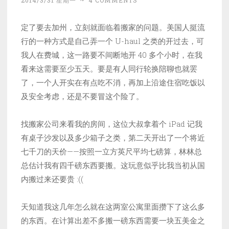
2014/3/31 星期一
~
4 COMMENTS
定了要去加州，立刻就面临着搬家的问题。美国人挺流
行的一种方式是自己弄一个 U-haul 之类的开过去，可
我人在费城，这一路要不间断地开 40 多个小时，在我
看来这需要至少五天。要是有人同行轮换陪聊也就罢
了，一个人开实在有点吃不消，再加上沿途住宿吃饭以
及安全考虑，还是不要冒这个险了。
找搬家公司来看我的房间，这位大叔拿着个 iPad 记我
有桌子沙发以及多少箱子之类，第二天开出了一个将近
七千刀的天价——按照一立方英尺平均七磅算，林林总
总估计我有四千磅东西要搬。这玩意似乎比我当初从国
内搬过来还要贵 :((
天知道我这几年怎么就在这两室公寓里面攒下了这么多
的东西。在计算出差不多搬一磅东西需要一块五美金之