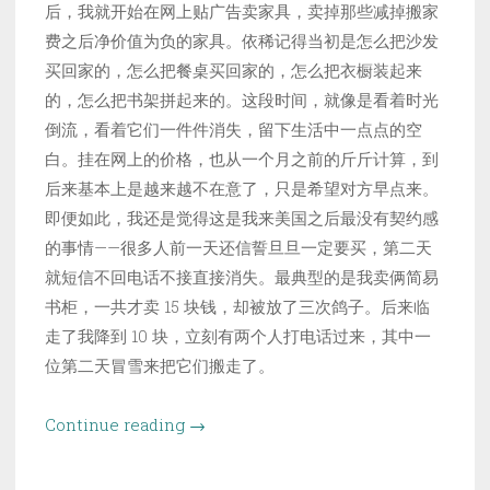
后，我就开始在网上贴广告卖家具，卖掉那些减掉搬家
费之后净价值为负的家具。依稀记得当初是怎么把沙发
买回家的，怎么把餐桌买回家的，怎么把衣橱装起来
的，怎么把书架拼起来的。这段时间，就像是看着时光
倒流，看着它们一件件消失，留下生活中一点点的空
白。挂在网上的价格，也从一个月之前的斤斤计算，到
后来基本上是越来越不在意了，只是希望对方早点来。
即便如此，我还是觉得这是我来美国之后最没有契约感
的事情——很多人前一天还信誓旦旦一定要买，第二天
就短信不回电话不接直接消失。最典型的是我卖俩简易
书柜，一共才卖 15 块钱，却被放了三次鸽子。后来临
走了我降到 10 块，立刻有两个人打电话过来，其中一
位第二天冒雪来把它们搬走了。
“搬
Continue reading
→
家
记”