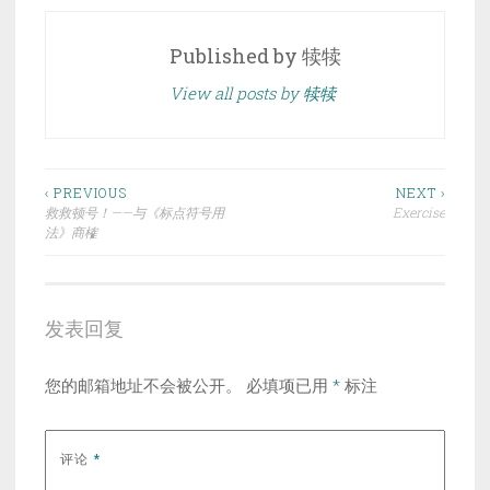
Published by
犊犊
View all posts by 犊犊
文
‹ PREVIOUS
NEXT ›
救救顿号！——与《标点符号用
Exercise
章
法》商榷
导
航
发表回复
您的邮箱地址不会被公开。
必填项已用
*
标注
评论
*