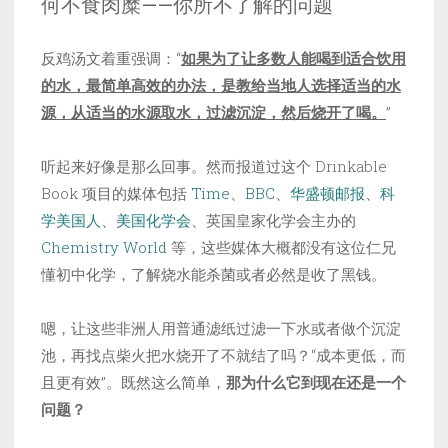
何不食肉糜——你所不了解的问题
反鸡汤文着重强调：“
如果为了让多数人能喝到适合饮用
的水，最简单高效的办法，是教给当地人选择适当的水
源，从适当的水源取水，过滤沉淀，然后烧开了喝。
”
听起来好像是那么回事。然而报道过这个 Drinkable
Book 项目的媒体包括
Time
、
BBC
、
华盛顿邮报
、
科
学美国人
、
美国化学会
、英国皇家化学会主办的
Chemistry World
等，这些媒体大概都没有这位仁兄
懂初中化学，了解烧水能杀菌或者必然是收了黑钱。
嗯，让这些非洲人用普通滤纸过滤一下水或者做个沉淀
池，再找点柴火把水烧开了不就结了吗？“成本更低，而
且更有效”。既然这么简单，
那为什么它到现在还是一个
问题？