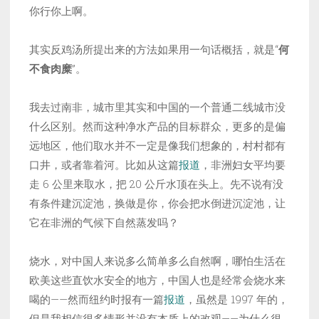
你行你上啊。
其实反鸡汤所提出来的方法如果用一句话概括，就是“
何
不食肉糜
”。
我去过南非，城市里其实和中国的一个普通二线城市没
什么区别。然而这种净水产品的目标群众，更多的是偏
远地区，他们取水并不一定是像我们想象的，村村都有
口井，或者靠着河。比如从这篇
报道
，非洲妇女平均要
走 6 公里来取水，把 20 公斤水顶在头上。先不说有没
有条件建沉淀池，换做是你，你会把水倒进沉淀池，让
它在非洲的气候下自然蒸发吗？
烧水，对中国人来说多么简单多么自然啊，哪怕生活在
欧美这些直饮水安全的地方，中国人也是经常会烧水来
喝的——然而纽约时报有一篇
报道
，虽然是 1997 年的，
但是我相信很多情形并没有本质上的改观——为什么很