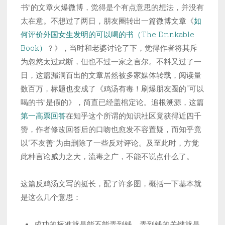
书”的文章火爆微博，觉得是个有点意思的想法，并没有
太在意。不想过了两日，朋友圈转出一篇微博文章《
如
何评价外国女生发明的可以喝的书（The Drinkable
Book）
？》，当时和老婆讨论了下，觉得作者将其斥
为忽悠太过武断，但也不过一家之言尔。不料又过了一
日，这篇漏洞百出的文章居然被多家媒体转载，阅读量
数百万，标题也变成了《鸡汤有毒！刷爆朋友圈的“可以
喝的书”是假的》，简直已经盖棺定论。追根溯源，这篇
第一高票回答
在知乎这个所谓的知识社区竟获得近四千
赞，作者修改回答后的口吻也愈发不容置疑，而知乎竟
以“不友善”为由删除了一些反对评论。及至此时，方觉
此种言论威力之大，流毒之广，不能不说点什么了。
这篇反鸡汤文写的挺长，配了许多图，概括一下基本就
是这么几个意思：
成功的标准就是能不能弄到钱，弄到钱的关键就是