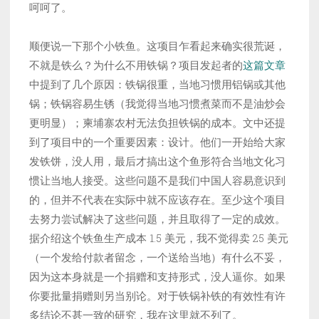
呵呵了。
顺便说一下那个小铁鱼。这项目乍看起来确实很荒诞，
不就是铁么？为什么不用铁锅？项目发起者的
这篇文章
中提到了几个原因：铁锅很重，当地习惯用铝锅或其他
锅；铁锅容易生锈（我觉得当地习惯煮菜而不是油炒会
更明显）；柬埔寨农村无法负担铁锅的成本。文中还提
到了项目中的一个重要因素：设计。他们一开始给大家
发铁饼，没人用，最后才搞出这个鱼形符合当地文化习
惯让当地人接受。这些问题不是我们中国人容易意识到
的，但并不代表在实际中就不应该存在。至少这个项目
去努力尝试解决了这些问题，并且取得了一定的成效。
据介绍这个铁鱼生产成本 1.5 美元，我不觉得卖 25 美元
（一个发给付款者留念，一个送给当地）有什么不妥，
因为这本身就是一个捐赠和支持形式，没人逼你。如果
你要批量捐赠则另当别论。对于铁锅补铁的有效性有许
多结论不甚一致的研究，我在这里就不列了。