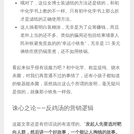
哦对了，这位女博士装滤纸的方法还是错的，和初
中化学书上教的不一样。只有初中化学书上那么折
才是滤纸的正确使用方法。
这人揣着明白装糊涂，无非是为了众筹赚钱，而且
老外上当的还不多。类似的骗局还包括给柬埔寨人
民补铁避免贫血的的“幸运小铁鱼”，无非是 25 美元
俩铁疙瘩扔锅里煮，还不如用铁锅。
看起来似乎很有说服力吧？初中化学、粗盐提纯、烧水
杀菌，对我们再普通不过的事情了，还有小孩子都知道
的银器能杀菌，居然搞出这么个所谓的发明，毫无疑问
是假的，就像那小铁鱼一样假。
诛心之论——反鸡汤的营销逻辑
这篇文章还是有些话说的有道理的。“
发起人先要选对靶
向人群，然后讲一个好故事，一个能让人掏钱的故事。