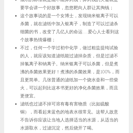
要学会讲一个好故事，忽悠靶向人群让其掏钱；
这个故事说的是一个女博士，发现纳米银离子可以
杀菌，就在滤纸中加入银离子，制造了可以过滤杀
细菌的书，改变了几亿人的命运……爱心人士看到这
个故事热情爆棚；
不过，任何一个学过初中化学，做过粗盐提纯试验
的人，就应该知道滤纸能过滤掉杂质，但是过滤不
掉氯离子和钠离子。纳米银离子可以杀菌，但是煮
沸的杀菌效果更好！煮沸的杀菌效果，是100%，而
且更简单。几张普通的滤纸加一个烧水壶和一些柴
火，可以起到比这本书更好的净化杀菌效果，而且
更便宜。
滤纸也过滤不掉可溶有毒有害物质（比如硫酸
铜），而看起来蓝色的地表水很常见。这帮人故意
不告诉你应该让当地人选择适当的水源，从适当的
水源取水，过滤沉淀，然后烧开了喝。