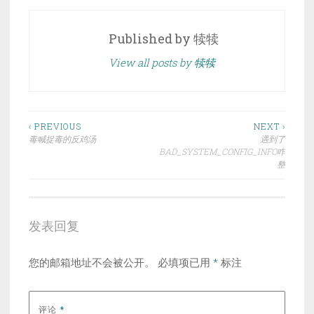
Published by
犊犊
View all posts by 犊犊
文
‹ PREVIOUS
NEXT ›
毒喊捉毒的反鸡汤
遇到了
章
BAD_SYSTEM_CONFIG_INFO咋
整
导
航
发表回复
您的邮箱地址不会被公开。
必填项已用
*
标注
评论
*