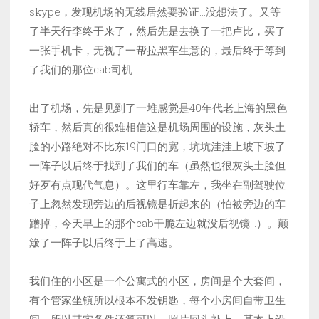
skype，发现机场的无线居然要验证…没想法了。又等
了半天行李终于来了，然后先是去换了一把卢比，买了
一张手机卡，无视了一帮拉黑车生意的，最后终于等到
了我们的那位cab司机…
出了机场，先是见到了一堆感觉是40年代老上海的黑色
轿车，然后真的很难相信这是机场周围的设施，灰头土
脸的小路绝对不比东19门口的宽，坑坑洼洼上坡下坡了
一阵子以后终于找到了我们的车（虽然也很灰头土脸但
好歹有点现代气息）。这里行车靠左，我坐在副驾驶位
子上忽然发现旁边的后视镜是折起来的（怕被旁边的车
蹭掉，今天早上的那个cab干脆左边就没后视镜…）。颠
簸了一阵子以后终于上了高速。
我们住的小区是一个公寓式的小区，房间是个大套间，
有个管家坐镇所以根本不发钥匙，每个小房间自带卫生