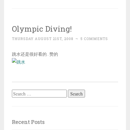
Olympic Diving!
THURSDAY AUGUST 21ST, 2008
~
5 COMMENTS
跳水还是很好看的…赞的
Search
for:
Recent Posts