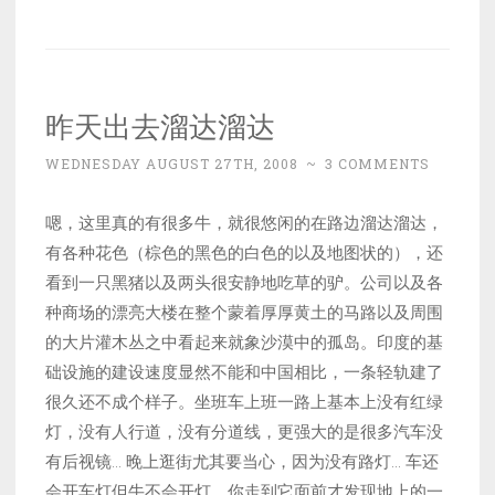
昨天出去溜达溜达
WEDNESDAY AUGUST 27TH, 2008
~
3 COMMENTS
嗯，这里真的有很多牛，就很悠闲的在路边溜达溜达，
有各种花色（棕色的黑色的白色的以及地图状的），还
看到一只黑猪以及两头很安静地吃草的驴。公司以及各
种商场的漂亮大楼在整个蒙着厚厚黄土的马路以及周围
的大片灌木丛之中看起来就象沙漠中的孤岛。印度的基
础设施的建设速度显然不能和中国相比，一条轻轨建了
很久还不成个样子。坐班车上班一路上基本上没有红绿
灯，没有人行道，没有分道线，更强大的是很多汽车没
有后视镜… 晚上逛街尤其要当心，因为没有路灯… 车还
会开车灯但牛不会开灯，你走到它面前才发现地上的一