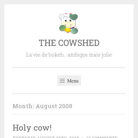
Skip
to
content
THE COWSHED
La vie de bokeh… ambigue mais jolie
Menu
Month:
August 2008
Holy cow!