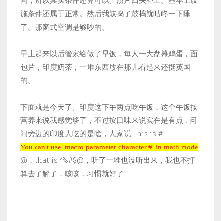
间，所以其实条件还算可以。照片回头补上。基本上设
施条件还属于正常。然后我鼓捣了鼓捣就咕咚一下睡
了。那窗式空调是够吵的。
早上起来以后管家给做了早饭，每人一大盘摊鸡蛋，面
包片，印度奶茶，一堆东西放在那儿看起来还挺英国
的。
下面就是今天了。印度这下午两点吃午饭，这个午饭按
营养来说我感觉够了，不过按口味来说实在是有点… 问
问旁边的印度人吃的是啥，人家说This is #
You can't use 'macro parameter character #' in math mode
You can't use 'macro parameter character #' in math mode
@，that is ^%#$@，听了一堆也没听出来，我也不打
算去了解了，咳咳，习惯就好了