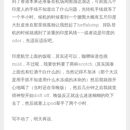
到了香港本来还准备在机场周围溜达溜达，可前面几个
印度人的手续不知道出了什么问题，光转机手续就等了
一个半小时。候机的时候看到一个腰围大概有五尺印度
大肚皮坐在那里很孤独让我想起了heffalump… 排队登
机的时候就感到了浓重的印度风情——或者说是印度的
odor，先适应适应吧。
印度航空上面的饭呢，其实还可以，咖喱味道也很
mild，不过呢，我要饮料要了两杯scotch…(其实国泰
上面也有红酒干白什么的)，当然记得不加冰（那个大汉
是用手抓不知道用什么水冻成的冰块的）然后我就很开
心地喝了（当时还在等晚饭），然后几分钟之后我就觉
得神智开始drift off… 晚饭反正就这么迷迷糊糊的吃下
去了，然后就塞上ipod晕乎了两个小时…
写不动了，明天再说…