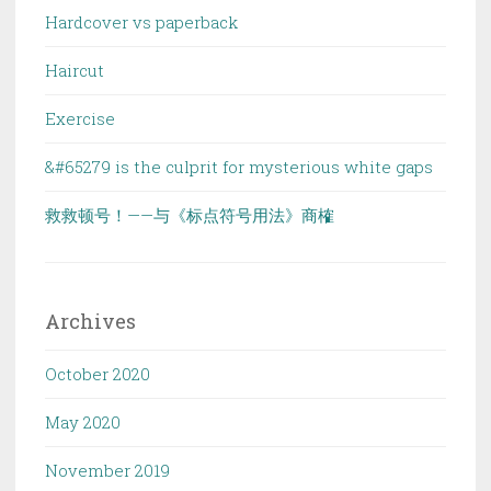
Hardcover vs paperback
Haircut
Exercise
&#65279 is the culprit for mysterious white gaps
救救顿号！——与《标点符号用法》商榷
Archives
October 2020
May 2020
November 2019