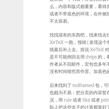
么，内容和版式都重要，看得
或者不带底色的环境，在外侧
不太容易。
找找现有的东西吧，找来找去找到
XeTeX 一跑，报错:( 发现
线最后补上去。按说 XeTeX 对
是不可能倒回去用 dvips 的，
作者从不回邮件，宏包也多年不更
没有时间细究而作罢。加底色的盒
后来找到了 mdframed 
也颇为不易：把分页的内容暂
况，用 rule 或者 tikz 或
际上把这些盒子的计算都算好了，