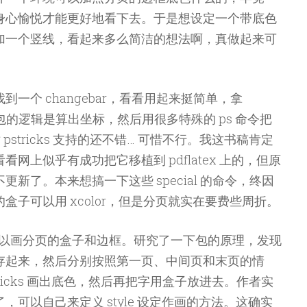
身心愉悦才能更好地看下去。于是想设定一个带底色
加一个竖线，看起来多么简洁的想法啊，真做起来可
一个 changebar，看看用起来挺简单，拿
这个包的逻辑是算出坐标，然后用很多特殊的 ps 命令把
 pstricks 支持的还不错… 可惜不行。我这书稿肯定
看看网上似乎有成功把它移植到 pdflatex 上的，但原
新了。本来想搞一下这些 special 的命令，终因
子可以用 xcolor，但是分页就实在要费些周折。
包，可以画分页的盒子和边框。研究了一下包的原理，发现
存起来，然后分别按照第一页、中间页和末页的情
者 pstricks 画出底色，然后再把字用盒子放进去。作者实
可以自己来定义 style 设定作画的方法。这确实