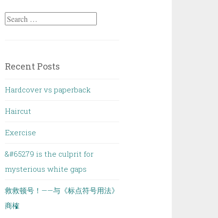
Search
for:
Recent Posts
Hardcover vs paperback
Haircut
Exercise
&#65279 is the culprit for
mysterious white gaps
救救顿号！——与《标点符号用法》
商榷